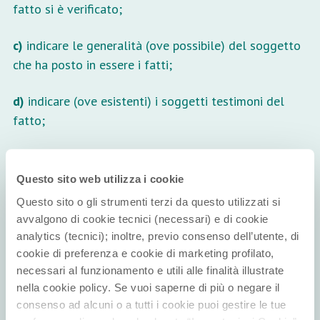
fatto si è verificato;
c)
indicare le generalità (ove possibile) del soggetto
che ha posto in essere i fatti;
d)
indicare (ove esistenti) i soggetti testimoni del
fatto;
e)
fare riferimento a documentazione rilevante ed
eventualmente allegarla alla segnalazione. La
Questo sito web utilizza i cookie
presente informativa è stata elaborata ai sensi
Questo sito o gli strumenti terzi da questo utilizzati si
dell’art. 13 del Regolamento (UE) 2016/679 “relativo
avvalgono di cookie tecnici (necessari) e di cookie
alla protezione delle persone fisiche con riguardo al
analytics (tecnici); inoltre, previo consenso dell’utente, di
trattamento dei dati personali, nonché alla libera
cookie di preferenza e cookie di marketing profilato,
necessari al funzionamento e utili alle finalità illustrate
circolazione di tali dati” (GDPR) e del D.Lgs.
nella cookie policy. Se vuoi saperne di più o negare il
196/2003 (Codice privacy) come modificato dal D.Lgs.
consenso ad alcuni o a tutti i cookie puoi gestire le tue
101/2018.