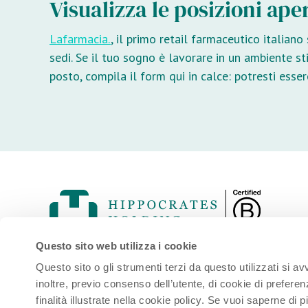
Visualizza le posizioni ape
Lafarmacia.
, il primo retail farmaceutico italian
sedi. Se il tuo sogno è lavorare in un ambiente s
posto, compila il form qui in calce: potresti ess
Questo sito web utilizza i cookie
via Emilio Cornalia 11, 20124 Milano
Questo sito o gli strumenti terzi da questo utilizzati si a
inoltre, previo consenso dell’utente, di cookie di preferen
P. IVA: 10264830968
finalità illustrate nella cookie policy. Se vuoi saperne di 
Numero Rea: MI – 2517818