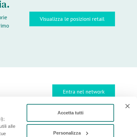
ia.
prie
Visualizza le posizioni retail
rimo
Entra nel network
Accetta tutti
SEGUICI SU LINKEDIN
i);
E
ili alle
Personalizza
 tue