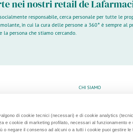
rte nei nostri retail de Lafarmac
o socialmente responsabile, cerca personale per tutte le pro
timolante, in cui la cura delle persone a 360° è sempre al p
ere la persona che stiamo cercando.
CHI SIAMO
NEWS
CONTATTI
vvalgono di cookie tecnici (necessari) e di cookie analytics (tecnic
RESPONSABILITÀ SOCIAL
za e cookie di marketing profilato, necessari al funzionamento e ut
più o negare il consenso ad alcuni o a tutti i cookie puoi gestire le
LAVORA CON NOI