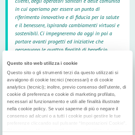
clienti, degli operatori sanitari e delle comunità
in cui operiamo per essere un punto di
riferimento innovativo e di fiducia per la salute
e il benessere, ispirando cambiamenti virtuosi e
sostenibili. Ci impegneremo da oggi in poi a
portare avanti progetti ed iniziative che
perseguano le quattro finalità di beneficio
comune e le nostre performance di sostenibilità.”
Questo sito web utilizza i cookie
Questo sito o gli strumenti terzi da questo utilizzati si
Con il passaggio a Società Benefit, Hippocrates
avvalgono di cookie tecnici (necessari) e di cookie
Holding si impegna a comunicare annualmente i
analytics (tecnici); inoltre, previo consenso dell’utente, di
risultati ottenuti per ciascun obiettivo nella propria
cookie di preferenza e cookie di marketing profilato,
necessari al funzionamento e utili alle finalità illustrate
Relazione di Impatto
, misurando i benefici sociali ed
nella cookie policy. Se vuoi saperne di più o negare il
ambientali generati.
consenso ad alcuni o a tutti i cookie puoi gestire le tue
preferenze cliccando sul pulsante “Impostazioni Cookie”.
Cliccando su “Accetta tutti” accetterai l’utilizzo di tutti i