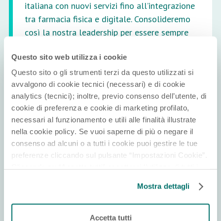
italiana con nuovi servizi fino all’integrazione
tra farmacia fisica e digitale. Consolideremo
così la nostra leadership per essere sempre
più presenti in tutta Italia e per continuare ad
Questo sito web utilizza i cookie
innovare questo settore”
Questo sito o gli strumenti terzi da questo utilizzati si
avvalgono di cookie tecnici (necessari) e di cookie
ha commentato
Davide Tavaniello
, co-fondatore e
analytics (tecnici); inoltre, previo consenso dell’utente, di
amministratore delegato di Hippocrates Holding.
cookie di preferenza e cookie di marketing profilato,
necessari al funzionamento e utili alle finalità illustrate
Mediobanca
(finanziario) e
Ashurst
(legale) hanno
nella cookie policy. Se vuoi saperne di più o negare il
assistito Hippocrates Holding, mentre
Latham &
consenso ad alcuni o a tutti i cookie puoi gestire le tue
preferenze cliccando sul pulsante “Impostazioni Cookie”.
Watkins
(lenders counsel) ha agito per il pool di
Cliccando su “Accetta tutti” accetterai l’utilizzo di tutti i
finanziatori. Intesa e Natixis sono stati coordinatori
cookie. Chiudi invece il banner per rifiutare tutti i cookie
della documentazione. Il pool di finanziatori che
Mostra dettagli
(ad eccezione dei cookie tecnici, in quanto strettamente
partecipano al nuovo pacchetto di finanziamenti
necessari, e dei cookie analytics) e continuare la
comprende: Banca Ifis; Banco Popolare dell'Emilia
navigazione sul sito. Per maggiori informazioni sui cookie
Accetta tutti